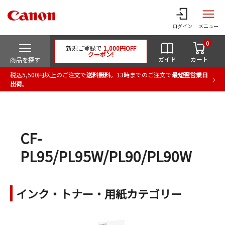
ログイン
メニュー
0
新規ご登録で
1,000円OFF
クーポン!
ガイド
カート
商品を探す
税込5,500円以上のご注文で
送料無料
。13時までのご注文で
最短翌営業日
出荷
。
CF-
PL95/PL95W/PL90/PL90W
インク・トナー・用紙カテゴリー