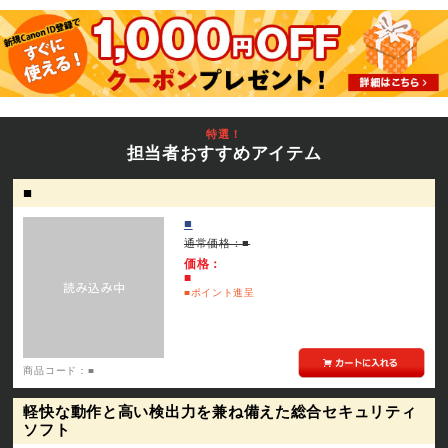
特選！
担当者おすすめアイテム
■
■
通常価格：
■
価格：
■
■
ポイント進呈
商品コード：
■
軽快な動作と高い検出力を兼ね備えた総合セキュリティ
ソフト