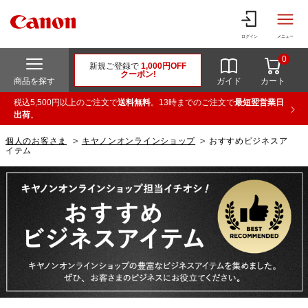
ログイン
メニュー
0
新規ご登録で
1,000円OFF
クーポン!
商品を探す
ガイド
カート
税込5,500円以上のご注文で
送料無料
。13時までのご注文で
最短翌営業日
出荷
。
個人のお客さま
キヤノンオンラインショップ
おすすめビジネスア
イテム