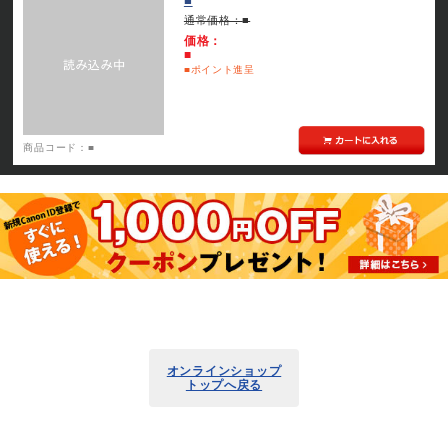
■
通常価格：
■
価格：
■
■
ポイント進呈
商品コード：
■
オンラインショップ
トップへ戻る