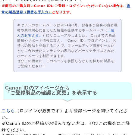
※商品のご購入時にCanon IDにご登録・ログインいただいていない場合は、
通
常の製品登録（機番を手入力）
となります。
キヤノンのホームページは2024年2月、お客さま自身の所有機
材や興味関心に合わせた情報を提供するホームページ（
「個
人のお客さま」
）にリニューアルしました。 これまでの商品
情報やサポート情報に加え、「Canon ID」でログインし、お
持ちの製品を登録することで、ファームアップ情報や一人ひ
とりに合わせたコンテンツの表示などパーソナライズされた
ホームページを利用できます。
ぜひこの機会に、このページを参照しながらお持ちの製品を
ご登録ください！
Canon IDのマイページから
「ご登録製品の確認と変更」を表示する
こちら
（ログインが必要です）より登録ページを開いてくださ
い。
※Canon IDのご登録がお済みでない方は、ぜひこの機会にご登
録ください。