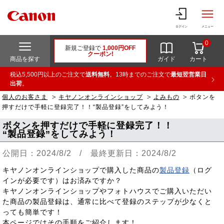
ログイン
メニュー
0
新規ご登録で
1,000円OFF
クーポン!
商品を探す
ガイド
カート
税込5,500円以上のご注文で
送料無料
。13時までのご注文で
最短翌営業日
出荷
。
個人のお客さま
キヤノンオンラインショップ
よみもの
ボタンを
押すだけで手軽に登録完了！！“製品登録”をしてみよう！
ボタンを押すだけで手軽に登録完了！！
“製品登録”をしてみよう！
公開日：2024/8/2 / 最終更新日：2024/8/2
キヤノンオンラインショップで購入した商品の
製品登録
（ログ
インが必要です）はお済みですか？
キヤノンオンラインショップやフォトハウスでご購入いただい
た商品の製品登録は、通常に比べて登録のステップが少なくと
っても簡単です！
本ページではその手順をご紹介します！