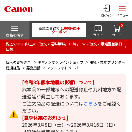
ログイン
メニュー
0
新規ご登録で
1,000円OFF
クーポン!
ガイド
カート
商品を探す
税込5,500円以上のご注文で
送料無料
。13時までのご注文で
最短翌営業日
出荷
。
個人のお客さま
キヤノンオンラインショップ
用紙・業務プリンター
用消耗品
写真用紙
マットフォトペーパー
[令和8年熊本地震の影響について]
熊本県の一部地域への配送停止や九州地方で配
送遅延が発生しております。
ご注文商品の配送については
こちら
をご確認く
ださい。
[夏季休業のお知らせ]
2026年8月8日（土）～2026年8月16日（日）
は弊社休業期間となります。