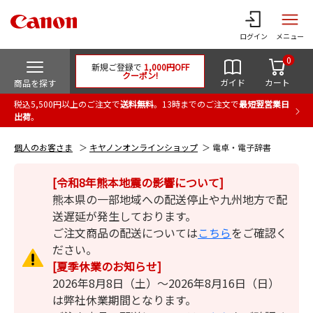
ログイン
メニュー
0
新規ご登録で
1,000円OFF
クーポン!
ガイド
カート
商品を探す
税込5,500円以上のご注文で
送料無料
。13時までのご注文で
最短翌営業日
出荷
。
個人のお客さま
キヤノンオンラインショップ
電卓・電子辞書
[令和8年熊本地震の影響について]
熊本県の一部地域への配送停止や九州地方で配
送遅延が発生しております。
ご注文商品の配送については
こちら
をご確認く
ださい。
[夏季休業のお知らせ]
2026年8月8日（土）～2026年8月16日（日）
は弊社休業期間となります。