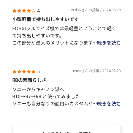
た。
ありがとうございました！
カメラ貯金をしながら、あまりハイレベルのもの
4
カオルさんの投稿 / 2024.08.29
にしてもどうかと思いましたので、新しいエンジン
小型軽量で持ち出しやすいです
のEOS R8を選択しました。
EOSのフルサイズ機では最軽量ということで軽く
200-800mm望遠レンズと2倍エクステンダーも調
て持ち出しやすいです。
達したのですが、1600mmにしてもしっかり野鳥
この部分が最大のメリットになります。
…続きを読む
の目にピントが合ってくれるのは素晴らしい。
飛んでいる鳥も最初は望遠だとなかなか捕まえる
購入するまではバッテリーの持ちを心配していま
ことが出来ませんでしたが、だんだん慣れてきて
したが、私の使い方では
ピントも合わせて撮れるようになりました。
満充電のバッテリー使用で、2時間の撮影で1,100
5
remaさんの投稿 / 2024.08.23
フルサイズというのも画素数は所有しているAPS-C
枚撮ることができました。
R8の素晴らしさ
機のものより小さいものの解像に余裕があるよう
（省電力設定の各種時間を最短時間に設定し、AF
に感じます。
ソニーからキャノン派へ
はone shot、シャッター方式は電子シャッター、
これから暖かくなりますので、このカメラが大活
R10→R7→R8 と使ってみました
タッチ操作無効、ファインダー表示は省電力、
躍しそうです。
ソニーも自分なりの面白いカスタムが楽しめるの
…続きを読む
wifi、Bluetoothはoffに設定）
ですが 果たして私が使うのはどれかな?使う日は
バッテリーのメモリ表示は１つ減った状態だった
くるのかな?
ので、もう少し撮ることができそうでした。
というプロなら使うかも。。。とても良いカメラ
なのですが と いうカメラでした ちたなみに