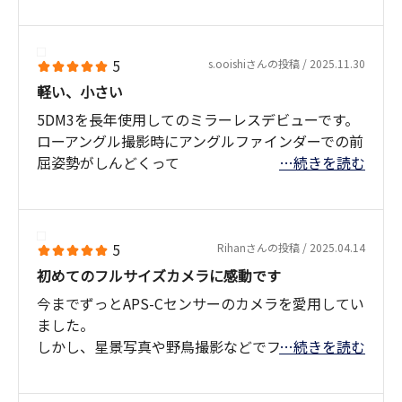
要望としては、同じバッテリーサイズでバッテリ
ー性能（持ち）を高めてほしい！
もしくはR8 MarkⅡでの改良に期待します！^^/
5
s.ooishiさんの投稿 / 2025.11.30
軽い、小さい
5DM3を長年使用してのミラーレスデビューです。
ローアングル撮影時にアングルファインダーでの前
屈姿勢がしんどくって
…続きを読む
バリアングルモニター機の買い替えを模索してい
ました。
残された活動年数と懐事情を考えR8に妥協しまし
たが、手に取ってみるとコンデジのように小さく
5
Rihanさんの投稿 / 2025.04.14
軽いので
初めてのフルサイズカメラに感動です
少しスペック的に不安がありましたが、充実した
今までずっとAPS-Cセンサーのカメラを愛用してい
機能設定に驚き、技術の日進月歩を感じました。
ました。
まだフィールドでの撮影はしていませんが、間違
しかし、星景写真や野鳥撮影などでフルサイズが
…続きを読む
いなくメインカメラになりそうです。
欲しくなり、またCanonのAFはすごく良いとも聞
もう少しネイチャーを追っていけそうで、活力がわ
いていたので、ずっと何にしようか迷っていまし
いてきました。