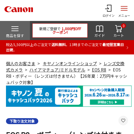
ログイン
メニュー
0
新規ご登録で
1,000円OFF
クーポン!
ガイド
カート
商品を探す
税込5,500円以上のご注文で
送料無料
。13時までのご注文で
最短翌営業日
出荷
。
個人のお客さま
キヤノンオンラインショップ
レンズ交換
式カメラ
ハイアマチュア/ミドルモデル
EOS R8
EOS
R8・ボディー（レンズは付きません）【26年夏：2万円キャッシ
ュバック対象】
下取り注文対象