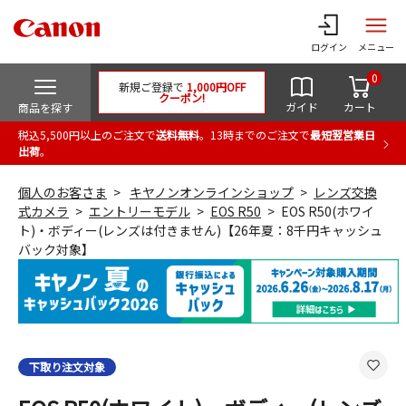
ログイン
メニュー
0
新規ご登録で
1,000円OFF
クーポン!
ガイド
カート
商品を探す
税込5,500円以上のご注文で
送料無料
。13時までのご注文で
最短翌営業日
出荷
。
個人のお客さま
キヤノンオンラインショップ
レンズ交換
式カメラ
エントリーモデル
EOS R50
EOS R50(ホワイ
ト)・ボディー(レンズは付きません)【26年夏：8千円キャッシュ
バック対象】
下取り注文対象