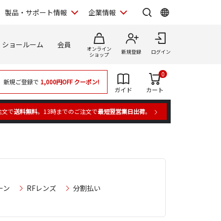
製品・サポート情報
企業情報
ショールーム
会員
オンライン
新規登録
ログイン
ショップ
0
新規ご登録で
1,000円OFF
クーポン!
ガイド
カート
注文で
送料無料
。13時までのご注文で
最短翌営業日出荷
。
ーン
RFレンズ
分割払い