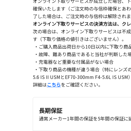
オンライン下取りサービスが成立した場合、下
確保いたします（ご注文時の与信枠確保とあわ
了した場合は、ご注文時の与信枠は解除されま
オンライン下取りサービスの決済方法は、クレ
次の場合は、オンライン下取りサービスは不成
す（下取り価格の値引きはございません）。
・ご購入商品出荷日から10日以内に下取り商
・故障、難あり商品であると当社が判断した
・充電器など重要な付属品がない場合
・下取り商品の機種が違う場合（特にレンズの商品
5.6 IS II USMとEF70-300mm F4-5.6L IS U
詳細は
こちら
をご確認ください。
長期保証
通常メーカー1年間の保証を5年間の保証に