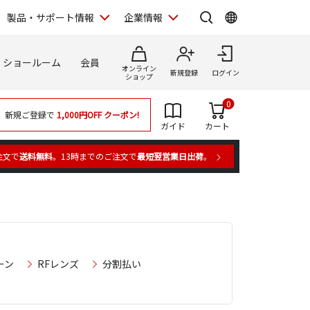
製品・サポート情報
企業情報
ショールーム
会員
オンライン
新規登録
ログイン
ショップ
0
新規ご登録で
1,000円OFF
クーポン!
ガイド
カート
注文で
送料無料
。13時までのご注文で
最短翌営業日出荷
。
ーン
RFレンズ
分割払い