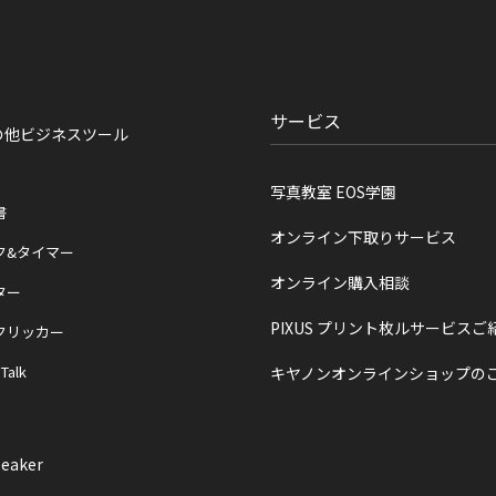
サービス
の他ビジネスツール
写真教室 EOS学園
書
オンライン下取りサービス
ク&タイマー
オンライン購入相談
ター
PIXUS プリント枚ルサービスご
クリッカー
 Talk
キヤノンオンラインショップの
eaker