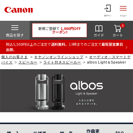
ログイン
メニュー
0
新規ご登録で
1,000円OFF
クーポン!
商品を探す
ガイド
カート
税込5,500円以上のご注文で
送料無料
。13時までのご注文で
最短翌営業日
出荷
。
個人のお客さま
キヤノンオンラインショップ
オーディオ・スマートデ
バイス
スピーカー
ライト付きスピーカー
albos Light＆Speaker
作曲家
FAQ