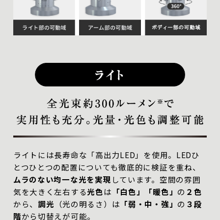
ライトには長寿命な「高出力LED」を使用。LEDひ
とつひとつの配置についても徹底的に検証を重ね、
ムラのない均一な光を実現
しています。空間の雰囲
気を大きく左右する
光色
は
「白色」「暖色」
の
２色
から、
調光
（光の明るさ）は
「弱・中・強」
の
３段
階
から切替えが可能。