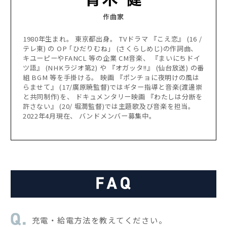
1980年生まれ。 東京都出身。 TVドラマ 『こえ恋』 (16 /
テレ東) の OP ｢ひだりむね」 (さくらしめじ)の作詞曲、
キユーピーやFANCL 等の企業 CM音楽、 『まいにちドイ
ツ語』 (NHKラジオ第2) や 『オガッタ!!』 (仙台放送) の番
組 BGM 等を手掛ける。 映画 『ポンチョに夜明けの風は
らませて』 (17/廣原暁監督)ではギター指導と音楽(渡邊崇
と共同制作)を、 ドキュメンタリー映画 『わたしは分断を
許さない』 (20/ 堀潤監督)では主題歌及び音楽を担当。
2022年4月現在、 バンドメンバー募集中。
充電・給電方法を教えてください。