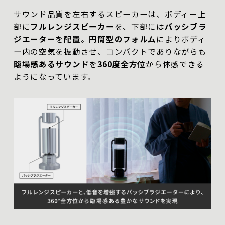
サウンド品質を左右するスピーカーは、ボディー上
部に
フルレンジスピーカー
を、下部には
パッシブラ
ジエーター
を配置。
円筒型のフォルム
によりボディ
ー内の空気を振動させ、コンパクトでありながらも
臨場感あるサウンド
を
360度全方位
から体感できる
ようになっています。