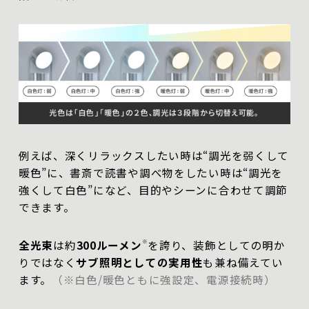
例えば、深くリラックスしたい時は“調光を弱くして
暖色”に、書斎で読書や調べ物をしたい時は“調光を
強くして白色”になど、目的やシーンに合わせて調節
できます。
全光束
は約
300ルーメン
※
を誇り、装飾としての明か
りではなく
サブ照明としての実用性
も兼ね備えてい
ます。
（※白色/暖色ともに強設定、電源接続時）