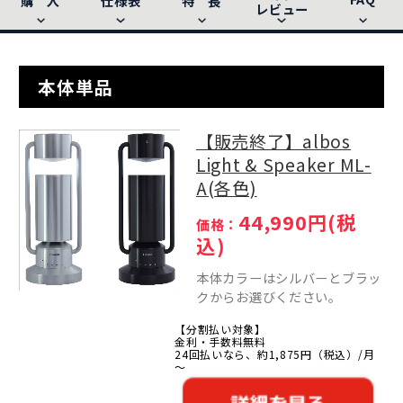
購 入
仕様表
特 長
レビュー
本体単品
【販売終了】albos
Light & Speaker ML-
A(各色)
44,990円(税
価格：
込)
本体カラーはシルバーとブラッ
クからお選びください。
【分割払い対象】
金利・手数料無料
24回払いなら、約1,875円（税込）/月
～