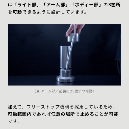
は
「ライト部」「アーム部」「ボディー部」
の
3箇所
を
可動
できるように設計しています。
（▲ アーム部／前後に25度ずつ可動）
加えて、フリーストップ機構を採用しているため、
可動範囲内
であれば
任意の場所
で
止める
ことが可能
です。