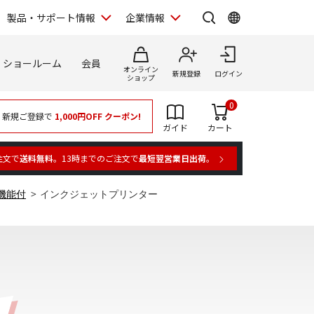
製品・サポート情報
企業情報
ショールーム
会員
オンライン
新規登録
ログイン
ショップ
0
新規ご登録で
1,000円OFF
クーポン!
ガイド
カート
注文で
送料無料
。13時までのご注文で
最短翌営業日出荷
。
機能付
インクジェットプリンター