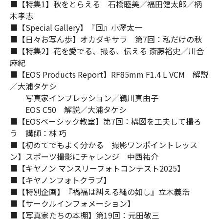
■【特集1】秋をとらえる 石橋睦美／福田健太郎／柄
木孝志
■【Special Gallery】『回』小澤太一
■【日々お写ん歩】オカダキサラ 第7回：私だけの秋
■【特集2】花を愛でる、撮る、伝える 斎藤裕史／川合
麻紀
■【EOS Products Report】RF85mm F1.4 L VCM 解説
／大浦タケシ
写真家インプレッション／鵜川真由子
EOS C50 解説／大浦タケシ
■【EOSベーシック教室】第7回：構図を工夫して撮ろ
う 講師：林 巧
■【初めてでもよく分かる 撮影ワンポイントレッス
ン】スポーツ撮影にチャレンジ 中西祐介
■【キヤノン マンスリーフォトコンテスト2025】
■【キヤノンフォトクラブ】
■【特別企画】『禍福は糾える縄の如し』立木義浩
■【サークルインフォメーション】
■【写真家たちの本棚】第19回：元田敬三