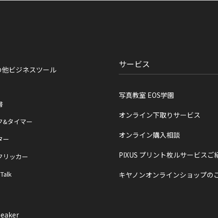
サービス
の他ビジネスツール
写真教室 EOS学園
書
オンライン下取りサービス
ク&タイマー
オンライン購入相談
ター
PIXUS プリント枚ルサービスご
クリッカー
 Talk
キヤノンオンラインショップの
eaker