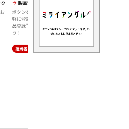
ック
製品登録
PowerShot V10
お
ボタンを押すだけで手
キヤノンのVlogカメラ
抗菌キレイ電
ミニ
軽に登録完了！！“製
「PowerShot V10」の
卓 LS-101T
ご購
品登録”をしてみよ
購入者に聞いた、購入
1,100円
(税込)
用途
う！
のポイントや利用シー
アン
ン等をご紹介！
EOS R5 Mark
まし
II・ボ
担当者おすすめ
654,500円
(税込)
担当者おすすめ
担
EOS R8・ボデ
ィー
242,000円
(税込)
EOS R6 Mark
II・R
473,000円
(税込)