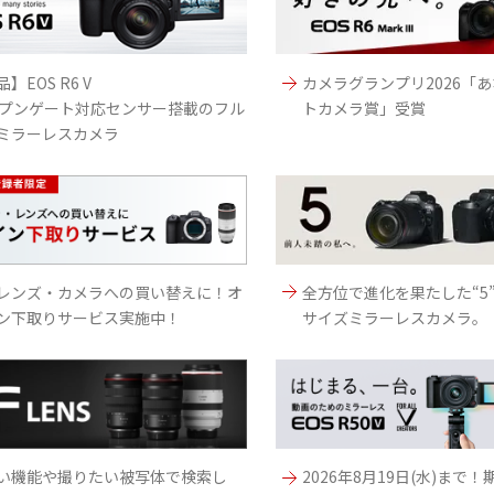
】EOS R6 V
カメラグランプリ2026「
ープンゲート対応センサー搭載のフル
トカメラ賞」受賞
ミラーレスカメラ
レンズ・カメラへの買い替えに！オ
全方位で進化を果たした“5
ン下取りサービス実施中！
サイズミラーレスカメラ。
い機能や撮りたい被写体で検索し
2026年8月19日(水)まで