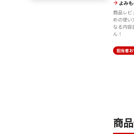
ミニフォトプリンタ
EOS R6 Mark II
よみも
ー
月刊写真誌 「キヤノン
商品レビ
ミニフォトプリンター
フォトサークル」掲
めの使い
ご購入者さまに、使用
載！山﨑友也氏レビュ
なる内容
用途や活用方法などを
ーご紹介 鉄道撮影篇
ん！
アンケートでお聞きし
ました！
担当者おすすめ
担当者お
担当者おすすめ
商品