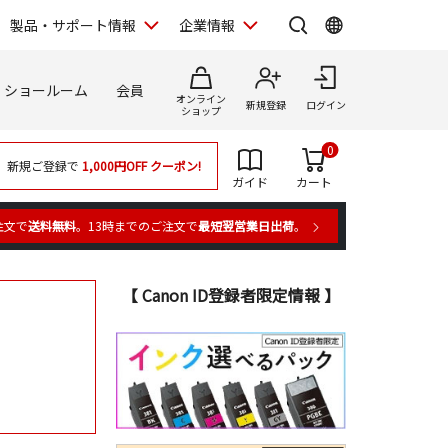
製品・サポート情報
企業情報
ショールーム
会員
オンライン
新規登録
ログイン
ショップ
0
新規ご登録で
1,000円OFF
クーポン!
ガイド
カート
注文で
送料無料
。13時までのご注文で
最短翌営業日出荷
。
【 Canon ID登録者限定情報 】
。