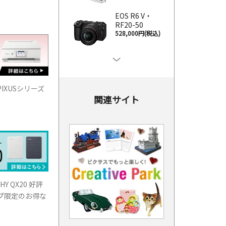
EOS R6 V・
RF20-50
528,000円
(税込)
EOS R50（ブ
ラック）・RF
126,500円
(税込)
IXUSシリーズ
関連サイト
抗菌キレイ電
卓 LS-101T
1,100円
(税込)
EOS R5 Mark
II・ボ
654,500円
(税込)
 QX20 好評
プ限定のお得な
EOS R8・ボデ
ィー
242,000円
(税込)