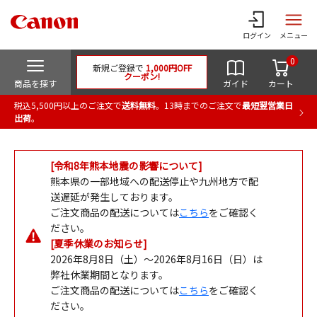
ログイン
メニュー
0
新規ご登録で
1,000円OFF
クーポン!
商品を探す
ガイド
カート
税込5,500円以上のご注文で
送料無料
。13時までのご注文で
最短翌営業日
出荷
。
[令和8年熊本地震の影響について]
熊本県の一部地域への配送停止や九州地方で配
送遅延が発生しております。
ご注文商品の配送については
こちら
をご確認く
ださい。
[夏季休業のお知らせ]
2026年8月8日（土）～2026年8月16日（日）は
弊社休業期間となります。
ご注文商品の配送については
こちら
をご確認く
ださい。