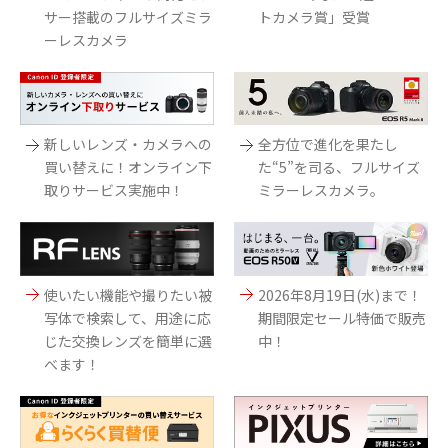
サー搭載のフルサイズミラ
トカメラ賞」受賞
ーレスカメラ
新しいレンズ・カメラへの
全方位で進化を果たし
買い替えに！オンライン下
た“5”を司る、フルサイズ
取りサービス実施中！
ミラーレスカメラ。
使いたい機能や撮りたい被
2026年8月19日(水)まで！
写体で検索して、用途に応
期間限定セール特価で販売
じた交換レンズを簡単に選
中！
べます！