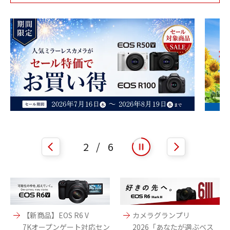
2
/
6
play
pause
【新商品】EOS R6 V
カメラグランプリ
7Kオープンゲート対応セン
2026「あなたが選ぶベス