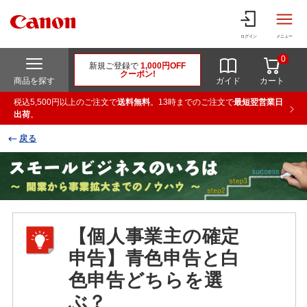
ログイン
メニュー
0
新規ご登録で
1,000円OFF
クーポン!
商品を探す
ガイド
カート
税込5,500円以上のご注文で
送料無料
。13時までのご注文で
最短翌営業日
出荷
。
戻る
スモールビジネスのいろは ～開業から事業拡大まで
のノウハウ～
【個人事業主の確定
申告】青色申告と白
色申告どちらを選
ぶ？